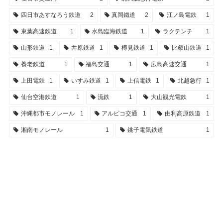
四日市あすなろう鉄道
2
真岡鐵道
2
江ノ島電鉄
1
東葉高速鉄道
1
水島臨海鉄道
1
ラクテンチ
1
山形鉄道
1
井原鉄道
1
樽見鉄道
1
比叡山鉄道
1
養老鉄道
1
福島交通
1
広島高速交通
1
上田電鉄
1
いすみ鉄道
1
上信電鉄
1
北越急行
1
仙台空港鉄道
1
流鉄
1
大山観光電鉄
1
沖縄都市モノレール
1
アルピコ交通
1
由利高原鉄道
1
湘南モノレール
1
銚子電気鉄道
1