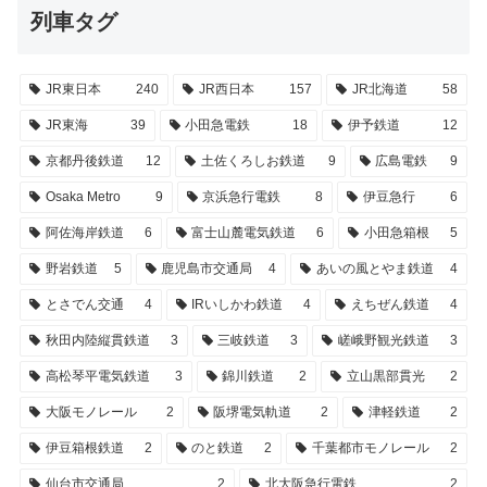
列車タグ
JR東日本
240
JR西日本
157
JR北海道
58
JR東海
39
小田急電鉄
18
伊予鉄道
12
京都丹後鉄道
12
土佐くろしお鉄道
9
広島電鉄
9
Osaka Metro
9
京浜急行電鉄
8
伊豆急行
6
阿佐海岸鉄道
6
富士山麓電気鉄道
6
小田急箱根
5
野岩鉄道
5
鹿児島市交通局
4
あいの風とやま鉄道
4
とさでん交通
4
IRいしかわ鉄道
4
えちぜん鉄道
4
秋田内陸縦貫鉄道
3
三岐鉄道
3
嵯峨野観光鉄道
3
高松琴平電気鉄道
3
錦川鉄道
2
立山黒部貫光
2
大阪モノレール
2
阪堺電気軌道
2
津軽鉄道
2
伊豆箱根鉄道
2
のと鉄道
2
千葉都市モノレール
2
仙台市交通局
2
北大阪急行電鉄
2