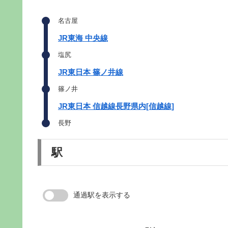
名古屋
JR東海 中央線
塩尻
JR東日本 篠ノ井線
篠ノ井
JR東日本 信越線長野県内[信越線]
長野
駅
通過駅を表示する