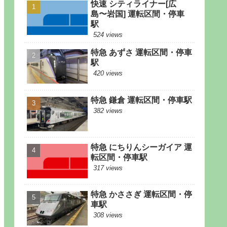
快速 シティライナー[広
島〜岩国] 運転区間・停車
駅
524 views
特急 あずさ 運転区間・停車
駅
420 views
特急 鎌倉 運転区間・停車駅
382 views
特急 にちりんシーガイア 運
転区間・停車駅
317 views
特急 かささぎ 運転区間・停
車駅
308 views