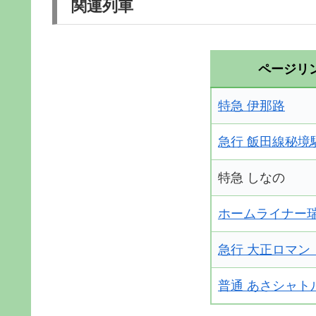
関連列車
ページリ
特急 伊那路
急行 飯田線秘境
特急 しなの
ホームライナー
急行 大正ロマン
普通 あさシャト