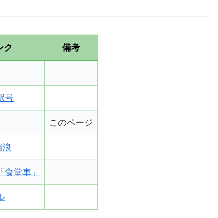
ンク
備考
駅号
このページ
瑞浪
「食堂車」
ル