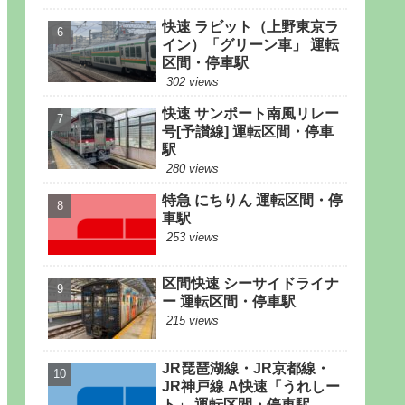
快速 ラビット（上野東京ラ
イン）「グリーン車」 運転
区間・停車駅
302 views
快速 サンポート南風リレー
号[予讃線] 運転区間・停車
駅
280 views
特急 にちりん 運転区間・停
車駅
253 views
区間快速 シーサイドライナ
ー 運転区間・停車駅
215 views
JR琵琶湖線・JR京都線・
JR神戸線 A快速「うれしー
ト」 運転区間・停車駅