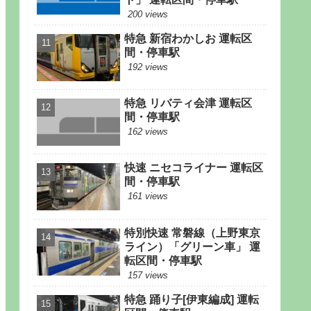
200 views
特急 新宿わかしお 運転区
間・停車駅
192 views
特急 リバティ会津 運転区
間・停車駅
162 views
快速 ニセコライナー 運転区
間・停車駅
161 views
特別快速 常磐線（上野東京
ライン）「グリーン車」 運
転区間・停車駅
157 views
特急 踊り子[伊東編成] 運転