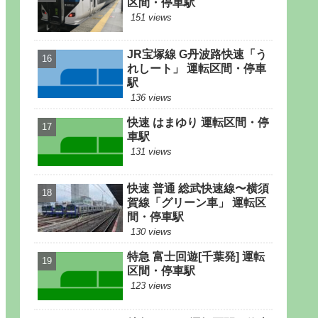
区間・停車駅
151 views
JR宝塚線 G丹波路快速「う
れしート」 運転区間・停車
駅
136 views
快速 はまゆり 運転区間・停
車駅
131 views
快速 普通 総武快速線〜横須
賀線「グリーン車」 運転区
間・停車駅
130 views
特急 富士回遊[千葉発] 運転
区間・停車駅
123 views