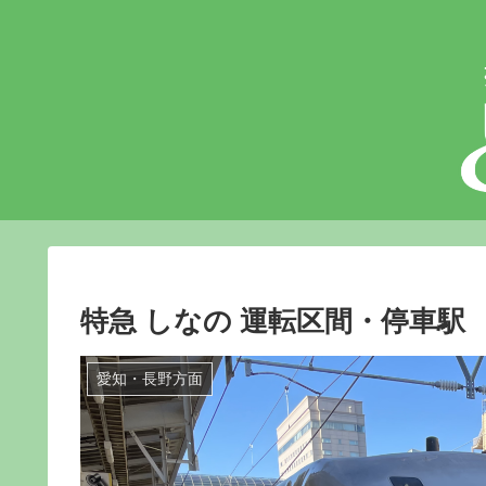
特急 しなの 運転区間・停車駅
愛知・長野方面