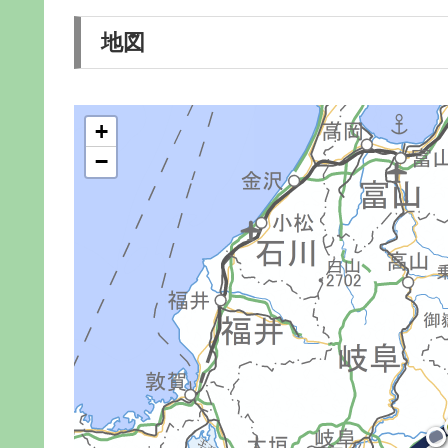
地図
+
−