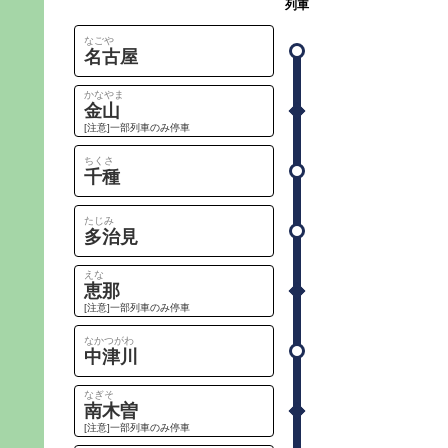
列車
なごや
名古屋
かなやま
金山
[注意]一部列車のみ停車
ちくさ
千種
たじみ
多治見
えな
恵那
[注意]一部列車のみ停車
なかつがわ
中津川
なぎそ
南木曽
[注意]一部列車のみ停車