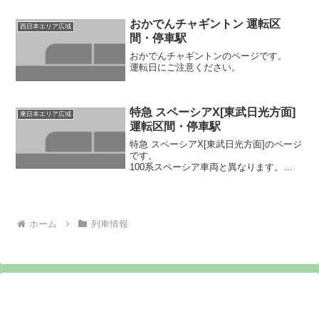
川温泉は東武線を運行します。（栗橋は
通過します。）
おかでんチャギントン 運転区
西日本エリア広域
〔きぬがわ〕はJR車両、スペーシアきぬ
間・停車駅
がわは東武車両です。
おかでんチャギントンのページです。
運転日にご注意ください。
特急 スペーシアX[東武日光方面]
東日本エリア広域
運転区間・停車駅
特急 スペーシアX[東武日光方面]のページ
です。
100系スペーシア車両と異なります。
同区間を運転するスペーシア車両は〔け
ごん〕、リバティ車両は〔リバティけご
ん〕の名称で運転。
ホーム
列車情報