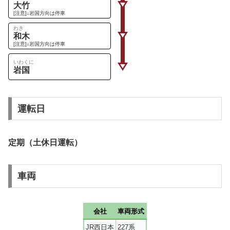
大竹
[注意]↓岩国方向は停車
わき
和木
[注意]↓岩国方向は停車
いわくに
岩国
運転日
定期（土休日運転）
車両
会社
車両形式
JR西日本
227系