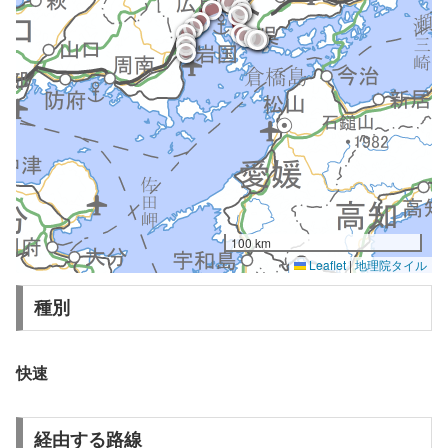
100 km
Leaflet
|
地理院タイル
種別
快速
経由する路線