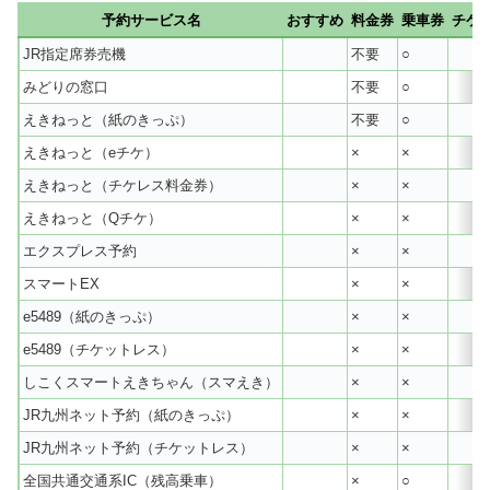
予約サービス名
おすすめ
料金券
乗車券
チケ
JR指定席券売機
不要
○
みどりの窓口
不要
○
えきねっと（紙のきっぷ）
不要
○
えきねっと（eチケ）
×
×
えきねっと（チケレス料金券）
×
×
えきねっと（Qチケ）
×
×
エクスプレス予約
×
×
スマートEX
×
×
e5489（紙のきっぷ）
×
×
e5489（チケットレス）
×
×
しこくスマートえきちゃん（スマえき）
×
×
JR九州ネット予約（紙のきっぷ）
×
×
JR九州ネット予約（チケットレス）
×
×
全国共通交通系IC（残高乗車）
×
○