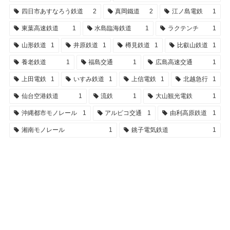
四日市あすなろう鉄道
2
真岡鐵道
2
江ノ島電鉄
1
東葉高速鉄道
1
水島臨海鉄道
1
ラクテンチ
1
山形鉄道
1
井原鉄道
1
樽見鉄道
1
比叡山鉄道
1
養老鉄道
1
福島交通
1
広島高速交通
1
上田電鉄
1
いすみ鉄道
1
上信電鉄
1
北越急行
1
仙台空港鉄道
1
流鉄
1
大山観光電鉄
1
沖縄都市モノレール
1
アルピコ交通
1
由利高原鉄道
1
湘南モノレール
1
銚子電気鉄道
1