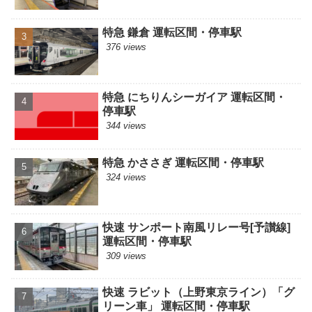
特急 鎌倉 運転区間・停車駅
376 views
特急 にちりんシーガイア 運転区間・
停車駅
344 views
特急 かささぎ 運転区間・停車駅
324 views
快速 サンポート南風リレー号[予讃線]
運転区間・停車駅
309 views
快速 ラビット（上野東京ライン）「グ
リーン車」 運転区間・停車駅