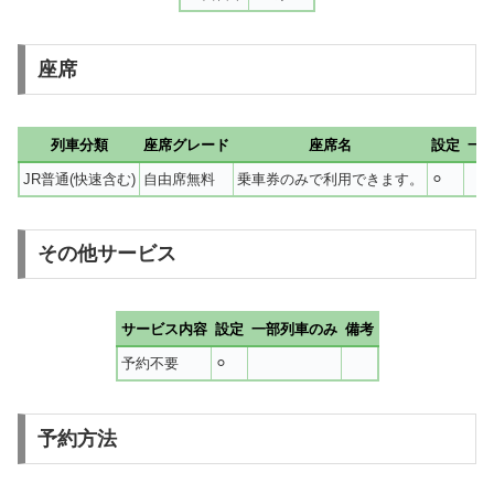
座席
列車分類
座席グレード
座席名
設定
一
JR普通(快速含む)
自由席無料
乗車券のみで利用できます。
⚪︎
その他サービス
サービス内容
設定
一部列車のみ
備考
予約不要
⚪︎
予約方法