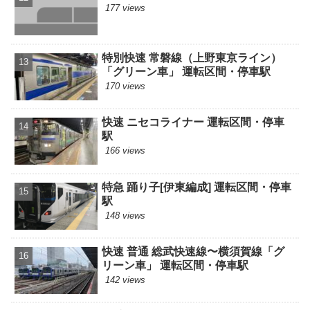
177 views
特別快速 常磐線（上野東京ライン）
「グリーン車」 運転区間・停車駅
170 views
快速 ニセコライナー 運転区間・停車
駅
166 views
特急 踊り子[伊東編成] 運転区間・停車
駅
148 views
快速 普通 総武快速線〜横須賀線「グ
リーン車」 運転区間・停車駅
142 views