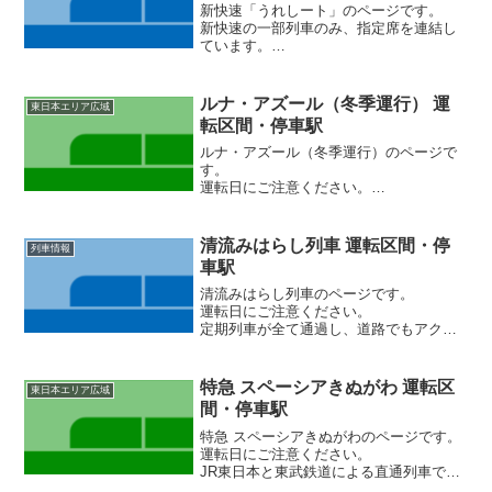
新快速「うれしート」のページです。
新快速の一部列車のみ、指定席を連結し
ています。
「Aシート」と異なり、他の車両と同等の
座席を指定できます。
ルナ・アズール（冬季運行） 運
東日本エリア広域
転区間・停車駅
ルナ・アズール（冬季運行）のページで
す。
運転日にご注意ください。
［2027年度以降］新規運行開始
清流みはらし列車 運転区間・停
列車情報
車駅
清流みはらし列車のページです。
運転日にご注意ください。
定期列車が全て通過し、道路でもアクセ
ス困難な「清流みはらし駅」に訪れるこ
とができます。
特急 スペーシアきぬがわ 運転区
東日本エリア広域
間・停車駅
特急 スペーシアきぬがわのページです。
運転日にご注意ください。
JR東日本と東武鉄道による直通列車で
す。新宿から栗橋はJR線、栗橋から鬼怒