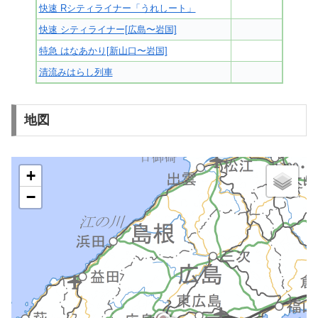
快速 Rシティライナー「うれしート」
快速 シティライナー[広島〜岩国]
特急 はなあかり[新山口〜岩国]
清流みはらし列車
地図
+
−