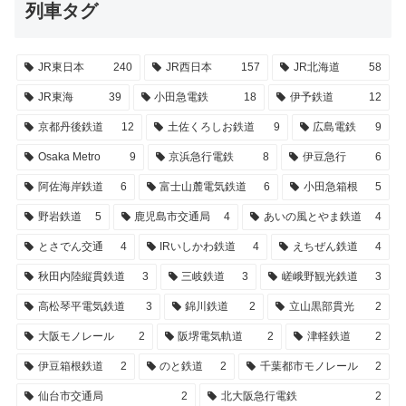
列車タグ
JR東日本
240
JR西日本
157
JR北海道
58
JR東海
39
小田急電鉄
18
伊予鉄道
12
京都丹後鉄道
12
土佐くろしお鉄道
9
広島電鉄
9
Osaka Metro
9
京浜急行電鉄
8
伊豆急行
6
阿佐海岸鉄道
6
富士山麓電気鉄道
6
小田急箱根
5
野岩鉄道
5
鹿児島市交通局
4
あいの風とやま鉄道
4
とさでん交通
4
IRいしかわ鉄道
4
えちぜん鉄道
4
秋田内陸縦貫鉄道
3
三岐鉄道
3
嵯峨野観光鉄道
3
高松琴平電気鉄道
3
錦川鉄道
2
立山黒部貫光
2
大阪モノレール
2
阪堺電気軌道
2
津軽鉄道
2
伊豆箱根鉄道
2
のと鉄道
2
千葉都市モノレール
2
仙台市交通局
2
北大阪急行電鉄
2