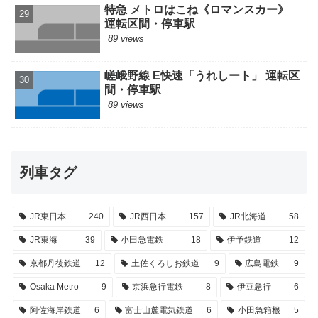
特急 メトロはこね《ロマンスカー》
運転区間・停車駅
89 views
嵯峨野線 E快速「うれしート」 運転区
間・停車駅
89 views
列車タグ
JR東日本
240
JR西日本
157
JR北海道
58
JR東海
39
小田急電鉄
18
伊予鉄道
12
京都丹後鉄道
12
土佐くろしお鉄道
9
広島電鉄
9
Osaka Metro
9
京浜急行電鉄
8
伊豆急行
6
阿佐海岸鉄道
6
富士山麓電気鉄道
6
小田急箱根
5