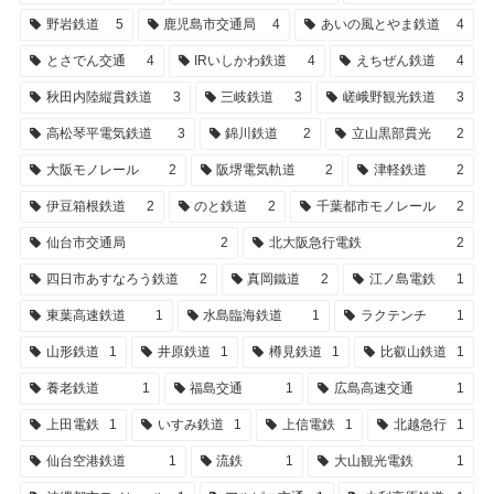
野岩鉄道
5
鹿児島市交通局
4
あいの風とやま鉄道
4
とさでん交通
4
IRいしかわ鉄道
4
えちぜん鉄道
4
秋田内陸縦貫鉄道
3
三岐鉄道
3
嵯峨野観光鉄道
3
高松琴平電気鉄道
3
錦川鉄道
2
立山黒部貫光
2
大阪モノレール
2
阪堺電気軌道
2
津軽鉄道
2
伊豆箱根鉄道
2
のと鉄道
2
千葉都市モノレール
2
仙台市交通局
2
北大阪急行電鉄
2
四日市あすなろう鉄道
2
真岡鐵道
2
江ノ島電鉄
1
東葉高速鉄道
1
水島臨海鉄道
1
ラクテンチ
1
山形鉄道
1
井原鉄道
1
樽見鉄道
1
比叡山鉄道
1
養老鉄道
1
福島交通
1
広島高速交通
1
上田電鉄
1
いすみ鉄道
1
上信電鉄
1
北越急行
1
仙台空港鉄道
1
流鉄
1
大山観光電鉄
1