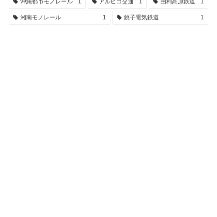
沖縄都市モノレール
1
アルピコ交通
1
由利高原鉄道
1
湘南モノレール
1
銚子電気鉄道
1