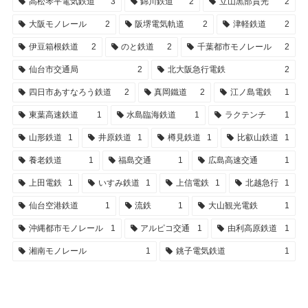
高松琴平電気鉄道
3
錦川鉄道
2
立山黒部貫光
2
大阪モノレール
2
阪堺電気軌道
2
津軽鉄道
2
伊豆箱根鉄道
2
のと鉄道
2
千葉都市モノレール
2
仙台市交通局
2
北大阪急行電鉄
2
四日市あすなろう鉄道
2
真岡鐵道
2
江ノ島電鉄
1
東葉高速鉄道
1
水島臨海鉄道
1
ラクテンチ
1
山形鉄道
1
井原鉄道
1
樽見鉄道
1
比叡山鉄道
1
養老鉄道
1
福島交通
1
広島高速交通
1
上田電鉄
1
いすみ鉄道
1
上信電鉄
1
北越急行
1
仙台空港鉄道
1
流鉄
1
大山観光電鉄
1
沖縄都市モノレール
1
アルピコ交通
1
由利高原鉄道
1
湘南モノレール
1
銚子電気鉄道
1