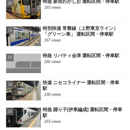
特急 新宿わかしお 運転区間・停車駅
193 views
特別快速 常磐線（上野東京ライン）
「グリーン車」 運転区間・停車駅
167 views
特急 リバティ会津 運転区間・停車駅
166 views
快速 ニセコライナー 運転区間・停車
駅
158 views
特急 踊り子[伊東編成] 運転区間・停車
駅
153 views