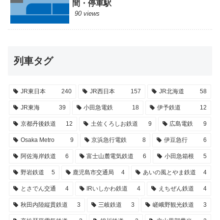
間・停車駅
90 views
列車タグ
JR東日本
240
JR西日本
157
JR北海道
58
JR東海
39
小田急電鉄
18
伊予鉄道
12
京都丹後鉄道
12
土佐くろしお鉄道
9
広島電鉄
9
Osaka Metro
9
京浜急行電鉄
8
伊豆急行
6
阿佐海岸鉄道
6
富士山麓電気鉄道
6
小田急箱根
5
野岩鉄道
5
鹿児島市交通局
4
あいの風とやま鉄道
4
とさでん交通
4
IRいしかわ鉄道
4
えちぜん鉄道
4
秋田内陸縦貫鉄道
3
三岐鉄道
3
嵯峨野観光鉄道
3