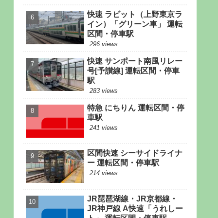
快速 ラビット（上野東京ラ
イン）「グリーン車」 運転
区間・停車駅
296 views
快速 サンポート南風リレー
号[予讃線] 運転区間・停車
駅
283 views
特急 にちりん 運転区間・停
車駅
241 views
区間快速 シーサイドライナ
ー 運転区間・停車駅
214 views
JR琵琶湖線・JR京都線・
JR神戸線 A快速「うれしー