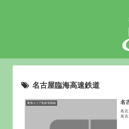
名古屋臨海高速鉄道
名
東海エリア私鉄等路線
名古
名古