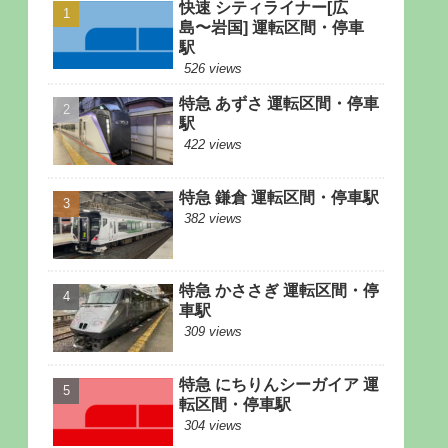
快速 シティライナー[広
島〜岩国] 運転区間・停車
駅
526 views
特急 あずさ 運転区間・停車
駅
422 views
特急 鎌倉 運転区間・停車駅
382 views
特急 かささぎ 運転区間・停
車駅
309 views
特急 にちりんシーガイア 運
転区間・停車駅
304 views