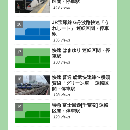
区間・停車駅
149 views
JR宝塚線 G丹波路快速「う
れしート」 運転区間・停車
駅
136 views
快速 はまゆり 運転区間・停
車駅
130 views
快速 普通 総武快速線〜横須
賀線「グリーン車」 運転区
間・停車駅
128 views
特急 富士回遊[千葉発] 運転
区間・停車駅
123 views