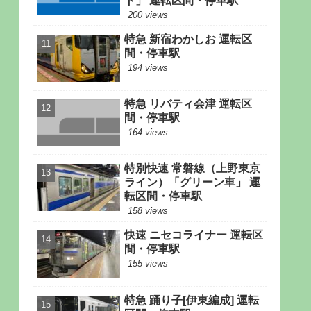
ト」 運転区間・停車駅
200 views
特急 新宿わかしお 運転区
間・停車駅
194 views
特急 リバティ会津 運転区
間・停車駅
164 views
特別快速 常磐線（上野東京
ライン）「グリーン車」 運
転区間・停車駅
158 views
快速 ニセコライナー 運転区
間・停車駅
155 views
特急 踊り子[伊東編成] 運転