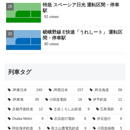
特急 スペーシア日光 運転区間・停車
駅
91 views
嵯峨野線 E快速「うれしート」 運転区
間・停車駅
90 views
列車タグ
JR東日本
240
JR西日本
157
JR北海道
58
JR東海
39
小田急電鉄
18
伊予鉄道
12
京都丹後鉄道
12
土佐くろしお鉄道
9
広島電鉄
9
Osaka Metro
9
京浜急行電鉄
8
伊豆急行
6
阿佐海岸鉄道
6
富士山麓電気鉄道
6
小田急箱根
5