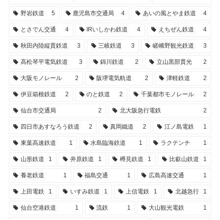
野岩鉄道
5
鹿児島市交通局
4
あいの風とやま鉄道
4
とさでん交通
4
IRいしかわ鉄道
4
えちぜん鉄道
4
秋田内陸縦貫鉄道
3
三岐鉄道
3
嵯峨野観光鉄道
3
高松琴平電気鉄道
3
錦川鉄道
2
立山黒部貫光
2
大阪モノレール
2
阪堺電気軌道
2
津軽鉄道
2
伊豆箱根鉄道
2
のと鉄道
2
千葉都市モノレール
2
仙台市交通局
2
北大阪急行電鉄
2
四日市あすなろう鉄道
2
真岡鐵道
2
江ノ島電鉄
1
東葉高速鉄道
1
水島臨海鉄道
1
ラクテンチ
1
山形鉄道
1
井原鉄道
1
樽見鉄道
1
比叡山鉄道
1
養老鉄道
1
福島交通
1
広島高速交通
1
上田電鉄
1
いすみ鉄道
1
上信電鉄
1
北越急行
1
仙台空港鉄道
1
流鉄
1
大山観光電鉄
1