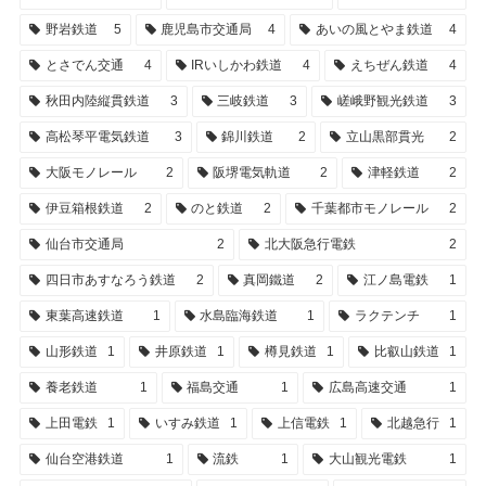
野岩鉄道
5
鹿児島市交通局
4
あいの風とやま鉄道
4
とさでん交通
4
IRいしかわ鉄道
4
えちぜん鉄道
4
秋田内陸縦貫鉄道
3
三岐鉄道
3
嵯峨野観光鉄道
3
高松琴平電気鉄道
3
錦川鉄道
2
立山黒部貫光
2
大阪モノレール
2
阪堺電気軌道
2
津軽鉄道
2
伊豆箱根鉄道
2
のと鉄道
2
千葉都市モノレール
2
仙台市交通局
2
北大阪急行電鉄
2
四日市あすなろう鉄道
2
真岡鐵道
2
江ノ島電鉄
1
東葉高速鉄道
1
水島臨海鉄道
1
ラクテンチ
1
山形鉄道
1
井原鉄道
1
樽見鉄道
1
比叡山鉄道
1
養老鉄道
1
福島交通
1
広島高速交通
1
上田電鉄
1
いすみ鉄道
1
上信電鉄
1
北越急行
1
仙台空港鉄道
1
流鉄
1
大山観光電鉄
1