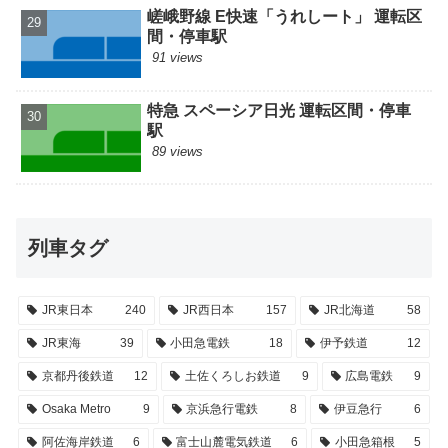
嵯峨野線 E快速「うれしート」 運転区
間・停車駅
91 views
特急 スペーシア日光 運転区間・停車
駅
89 views
列車タグ
JR東日本
240
JR西日本
157
JR北海道
58
JR東海
39
小田急電鉄
18
伊予鉄道
12
京都丹後鉄道
12
土佐くろしお鉄道
9
広島電鉄
9
Osaka Metro
9
京浜急行電鉄
8
伊豆急行
6
阿佐海岸鉄道
6
富士山麓電気鉄道
6
小田急箱根
5