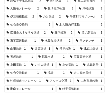
高松琴平電気鉄道
3
錦川鉄道
2
立山黒部貫光
2
大阪モノレール
2
阪堺電気軌道
2
津軽鉄道
2
伊豆箱根鉄道
2
のと鉄道
2
千葉都市モノレール
2
仙台市交通局
2
北大阪急行電鉄
2
四日市あすなろう鉄道
2
真岡鐵道
2
江ノ島電鉄
1
東葉高速鉄道
1
水島臨海鉄道
1
ラクテンチ
1
山形鉄道
1
井原鉄道
1
樽見鉄道
1
比叡山鉄道
1
養老鉄道
1
福島交通
1
広島高速交通
1
上田電鉄
1
いすみ鉄道
1
上信電鉄
1
北越急行
1
仙台空港鉄道
1
流鉄
1
大山観光電鉄
1
沖縄都市モノレール
1
アルピコ交通
1
由利高原鉄道
1
湘南モノレール
1
銚子電気鉄道
1