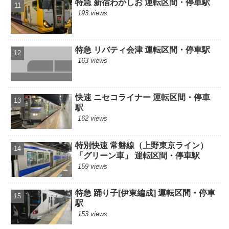
特急 新宿わかしお 運転区間・停車駅
193 views
特急 リバティ会津 運転区間・停車駅
163 views
快速 ニセコライナー 運転区間・停車
駅
162 views
特別快速 常磐線（上野東京ライン）
「グリーン車」 運転区間・停車駅
159 views
特急 踊り子[伊東編成] 運転区間・停車
駅
153 views