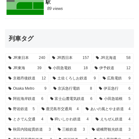
駅
89 views
列車タグ
JR東日本
240
JR西日本
157
JR北海道
58
JR東海
39
小田急電鉄
18
伊予鉄道
12
京都丹後鉄道
12
土佐くろしお鉄道
9
広島電鉄
9
Osaka Metro
9
京浜急行電鉄
8
伊豆急行
6
阿佐海岸鉄道
6
富士山麓電気鉄道
6
小田急箱根
5
野岩鉄道
5
鹿児島市交通局
4
あいの風とやま鉄道
4
とさでん交通
4
IRいしかわ鉄道
4
えちぜん鉄道
4
秋田内陸縦貫鉄道
3
三岐鉄道
3
嵯峨野観光鉄道
3