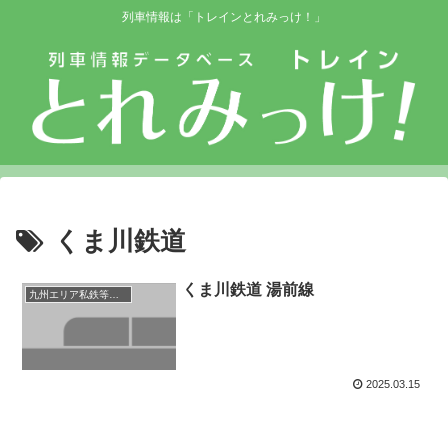
列車情報は「トレインとれみっけ！」
くま川鉄道
くま川鉄道 湯前線
九州エリア私鉄等路線
2025.03.15