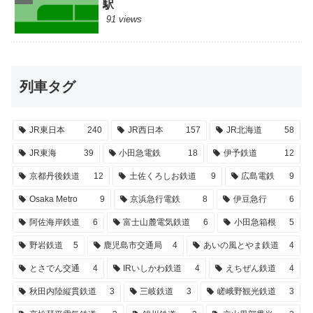
駅
91 views
列車タグ
JR東日本
240
JR西日本
157
JR北海道
58
JR東海
39
小田急電鉄
18
伊予鉄道
12
京都丹後鉄道
12
土佐くろしお鉄道
9
広島電鉄
9
Osaka Metro
9
京浜急行電鉄
8
伊豆急行
6
阿佐海岸鉄道
6
富士山麓電気鉄道
6
小田急箱根
5
野岩鉄道
5
鹿児島市交通局
4
あいの風とやま鉄道
4
とさでん交通
4
IRいしかわ鉄道
4
えちぜん鉄道
4
秋田内陸縦貫鉄道
3
三岐鉄道
3
嵯峨野観光鉄道
3