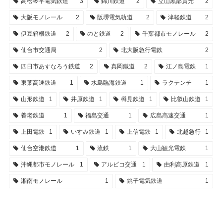
高松琴平電気鉄道
3
錦川鉄道
2
立山黒部貫光
2
大阪モノレール
2
阪堺電気軌道
2
津軽鉄道
2
伊豆箱根鉄道
2
のと鉄道
2
千葉都市モノレール
2
仙台市交通局
2
北大阪急行電鉄
2
四日市あすなろう鉄道
2
真岡鐵道
2
江ノ島電鉄
1
東葉高速鉄道
1
水島臨海鉄道
1
ラクテンチ
1
山形鉄道
1
井原鉄道
1
樽見鉄道
1
比叡山鉄道
1
養老鉄道
1
福島交通
1
広島高速交通
1
上田電鉄
1
いすみ鉄道
1
上信電鉄
1
北越急行
1
仙台空港鉄道
1
流鉄
1
大山観光電鉄
1
沖縄都市モノレール
1
アルピコ交通
1
由利高原鉄道
1
湘南モノレール
1
銚子電気鉄道
1