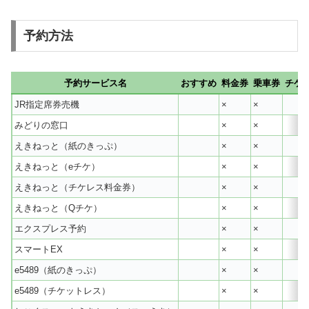
予約方法
予約サービス名
おすすめ
料金券
乗車券
チケ
JR指定席券売機
×
×
みどりの窓口
×
×
えきねっと（紙のきっぷ）
×
×
えきねっと（eチケ）
×
×
えきねっと（チケレス料金券）
×
×
えきねっと（Qチケ）
×
×
エクスプレス予約
×
×
スマートEX
×
×
e5489（紙のきっぷ）
×
×
e5489（チケットレス）
×
×