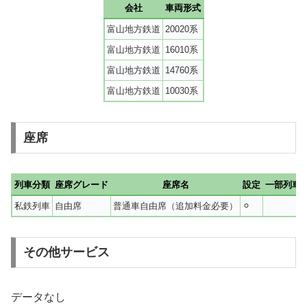
会社
車両形式
富山地方鉄道
20020系
富山地方鉄道
16010系
富山地方鉄道
14760系
富山地方鉄道
10030系
座席
列車分類
座席グレード
座席名
設定
一部列車
私鉄列車
自由席
普通車自由席（追加料金必要）
⚪︎
その他サービス
データなし