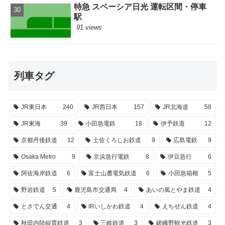
特急 スペーシア日光 運転区間・停車
駅
91 views
列車タグ
JR東日本
240
JR西日本
157
JR北海道
58
JR東海
39
小田急電鉄
18
伊予鉄道
12
京都丹後鉄道
12
土佐くろしお鉄道
9
広島電鉄
9
Osaka Metro
9
京浜急行電鉄
8
伊豆急行
6
阿佐海岸鉄道
6
富士山麓電気鉄道
6
小田急箱根
5
野岩鉄道
5
鹿児島市交通局
4
あいの風とやま鉄道
4
とさでん交通
4
IRいしかわ鉄道
4
えちぜん鉄道
4
秋田内陸縦貫鉄道
3
三岐鉄道
3
嵯峨野観光鉄道
3