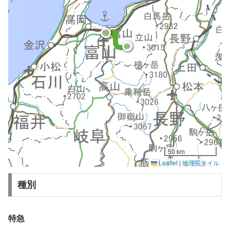
50 km
Leaflet
|
地理院タイル
種別
特急