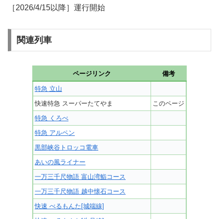
［2026/4/15以降］運行開始
関連列車
ページリンク
備考
特急 立山
快速特急 スーパーたてやま
このページ
特急 くろべ
特急 アルペン
黒部峡谷トロッコ電車
あいの風ライナー
一万三千尺物語 富山湾鮨コース
一万三千尺物語 越中懐石コース
快速 べるもんた[城端線]