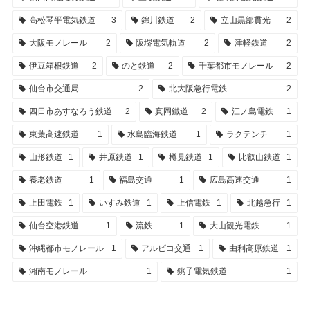
高松琴平電気鉄道
3
錦川鉄道
2
立山黒部貫光
2
大阪モノレール
2
阪堺電気軌道
2
津軽鉄道
2
伊豆箱根鉄道
2
のと鉄道
2
千葉都市モノレール
2
仙台市交通局
2
北大阪急行電鉄
2
四日市あすなろう鉄道
2
真岡鐵道
2
江ノ島電鉄
1
東葉高速鉄道
1
水島臨海鉄道
1
ラクテンチ
1
山形鉄道
1
井原鉄道
1
樽見鉄道
1
比叡山鉄道
1
養老鉄道
1
福島交通
1
広島高速交通
1
上田電鉄
1
いすみ鉄道
1
上信電鉄
1
北越急行
1
仙台空港鉄道
1
流鉄
1
大山観光電鉄
1
沖縄都市モノレール
1
アルピコ交通
1
由利高原鉄道
1
湘南モノレール
1
銚子電気鉄道
1