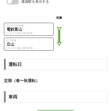
通過駅を表示する
列車
でんてつとやま
電鉄富山
[エキタグ]富山地方鉄道
たてやま
立山
[エキタグ]富山地方鉄道
運転日
定期（春〜秋運転）
車両