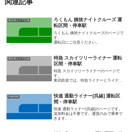
関連記事
ろくもん 姨捨ナイトクルーズ 運
東日本エリア広域
転区間・停車駅
ろくもん 姨捨ナイトクルーズのページで
す。
運転日にご注意ください。
特急 スカイツリーライナー 運転
東日本エリア広域
区間・停車駅
特急 スカイツリーライナーのページで
す。
東武鉄道では、特急ライナーとライナー
を区別しています。この列車は「特急ラ
イナー」です。
快速 通勤ライナー[呉線] 運転区
列車情報
間・停車駅
快速 通勤ライナー[呉線]のページです。
追加料金は不要です。運賃のみで乗車で
きます。
このページは、「うれしート」のサービ
スがない「通勤ライナー[呉線]」のページ