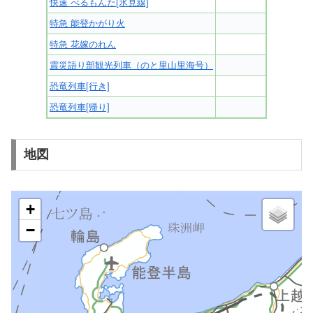
快速 べるもんた[氷見線]
特急 能登かがり火
特急 花嫁のれん
震災語り部観光列車（のと里山里海号）
恐竜列車[行き]
恐竜列車[帰り]
地図
+
−