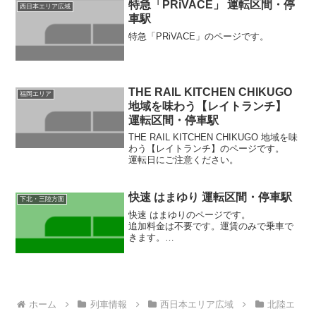
です。
特急「PRiVACE」 運転区間・停
西日本エリア広域
「うれしート」サービスを実施する列車
車駅
は、〔R通勤ライナー[呉線]「うれしー
ト」〕をご覧ください。
特急「PRiVACE」のページです。
［2026/3/14改正後］大幅変更：広島地区
THE RAIL KITCHEN CHIKUGO
福岡エリア
地域を味わう【レイトランチ】
運転区間・停車駅
THE RAIL KITCHEN CHIKUGO 地域を味
わう【レイトランチ】のページです。
運転日にご注意ください。
快速 はまゆり 運転区間・停車駅
下北・三陸方面
快速 はまゆりのページです。
追加料金は不要です。運賃のみで乗車で
きます。
［2026/3/14改正後］設備変更（廃止）：
指定席
［2026/3/14改正後］車両変更：キハ110
系→HB-E220系
ホーム
列車情報
西日本エリア広域
北陸エ