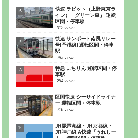
快速 ラビット（上野東京ラ
イン）「グリーン車」 運転
区間・停車駅
312 views
快速 サンポート南風リレー
号[予讃線] 運転区間・停車
駅
293 views
特急 にちりん 運転区間・停
車駅
264 views
区間快速 シーサイドライナ
ー 運転区間・停車駅
218 views
JR琵琶湖線・JR京都線・
JR神戸線 A快速「うれしー