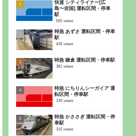
快速 シティライナー[広
島〜岩国] 運転区間・停車
駅
555 views
特急 あずさ 運転区間・停車
駅
436 views
特急 鎌倉 運転区間・停車駅
381 views
特急 にちりんシーガイア 運
転区間・停車駅
330 views
特急 かささぎ 運転区間・停
車駅
315 views