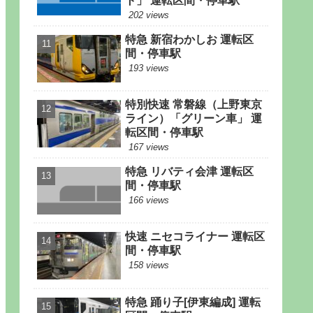
ト」 運転区間・停車駅
202 views
特急 新宿わかしお 運転区
間・停車駅
193 views
特別快速 常磐線（上野東京
ライン）「グリーン車」 運
転区間・停車駅
167 views
特急 リバティ会津 運転区
間・停車駅
166 views
快速 ニセコライナー 運転区
間・停車駅
158 views
特急 踊り子[伊東編成] 運転