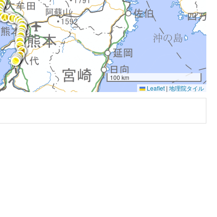
100 km
Leaflet
|
地理院タイル