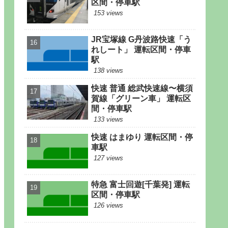
区間・停車駅
153 views
JR宝塚線 G丹波路快速「う
れしート」 運転区間・停車
駅
138 views
快速 普通 総武快速線〜横須
賀線「グリーン車」 運転区
間・停車駅
133 views
快速 はまゆり 運転区間・停
車駅
127 views
特急 富士回遊[千葉発] 運転
区間・停車駅
126 views