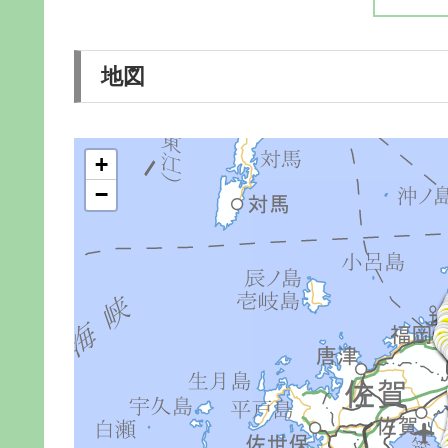
地図
+
−