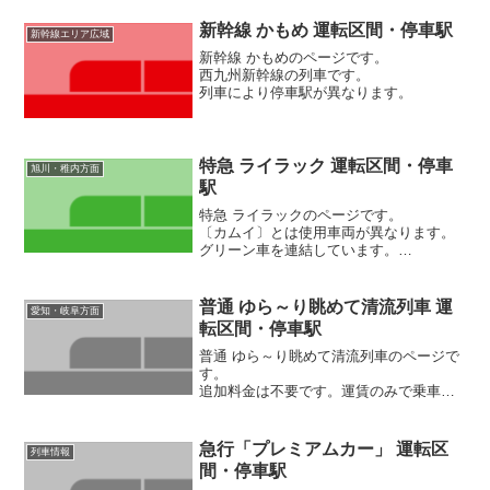
新幹線 かもめ 運転区間・停車駅
新幹線エリア広域
新幹線 かもめのページです。
西九州新幹線の列車です。
列車により停車駅が異なります。
特急 ライラック 運転区間・停車
旭川・稚内方面
駅
特急 ライラックのページです。
〔カムイ〕とは使用車両が異なります。
グリーン車を連結しています。
［2026/3/14改正後］設備変更（廃止）：
自由席
普通 ゆら～り眺めて清流列車 運
愛知・岐阜方面
転区間・停車駅
普通 ゆら～り眺めて清流列車のページで
す。
追加料金は不要です。運賃のみで乗車で
きます。
清流長良川の絶景ポイントをスピードを
落としてゆっくり走ります。
急行「プレミアムカー」 運転区
列車情報
間・停車駅