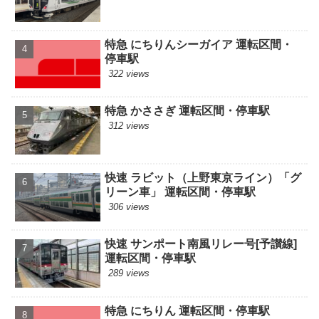
特急 にちりんシーガイア 運転区間・
停車駅
322 views
特急 かささぎ 運転区間・停車駅
312 views
快速 ラビット（上野東京ライン）「グ
リーン車」 運転区間・停車駅
306 views
快速 サンポート南風リレー号[予讃線]
運転区間・停車駅
289 views
特急 にちりん 運転区間・停車駅