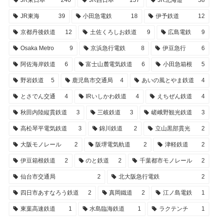
JR東海
39
小田急電鉄
18
伊予鉄道
12
京都丹後鉄道
12
土佐くろしお鉄道
9
広島電鉄
9
Osaka Metro
9
京浜急行電鉄
8
伊豆急行
6
阿佐海岸鉄道
6
富士山麓電気鉄道
6
小田急箱根
5
野岩鉄道
5
鹿児島市交通局
4
あいの風とやま鉄道
4
とさでん交通
4
IRいしかわ鉄道
4
えちぜん鉄道
4
秋田内陸縦貫鉄道
3
三岐鉄道
3
嵯峨野観光鉄道
3
高松琴平電気鉄道
3
錦川鉄道
2
立山黒部貫光
2
大阪モノレール
2
阪堺電気軌道
2
津軽鉄道
2
伊豆箱根鉄道
2
のと鉄道
2
千葉都市モノレール
2
仙台市交通局
2
北大阪急行電鉄
2
四日市あすなろう鉄道
2
真岡鐵道
2
江ノ島電鉄
1
東葉高速鉄道
1
水島臨海鉄道
1
ラクテンチ
1