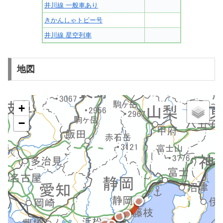
井川線 一般車あり
きかんしゃトビー号
井川線 星空列車
地図
+
−