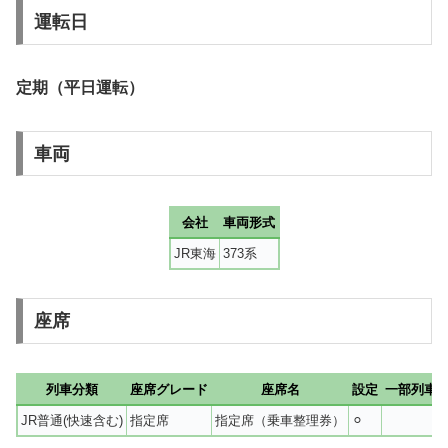
運転日
定期（平日運転）
車両
会社
車両形式
JR東海
373系
座席
列車分類
座席グレード
座席名
設定
一部列車
JR普通(快速含む)
指定席
指定席（乗車整理券）
⚪︎