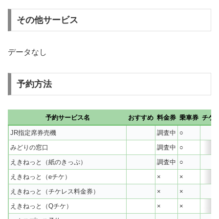
その他サービス
データなし
予約方法
予約サービス名
おすすめ
料金券
乗車券
チケ
JR指定席券売機
調査中
○
みどりの窓口
調査中
○
えきねっと（紙のきっぷ）
調査中
○
えきねっと（eチケ）
×
×
えきねっと（チケレス料金券）
×
×
えきねっと（Qチケ）
×
×