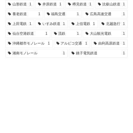
山形鉄道
1
井原鉄道
1
樽見鉄道
1
比叡山鉄道
1
養老鉄道
1
福島交通
1
広島高速交通
1
上田電鉄
1
いすみ鉄道
1
上信電鉄
1
北越急行
1
仙台空港鉄道
1
流鉄
1
大山観光電鉄
1
沖縄都市モノレール
1
アルピコ交通
1
由利高原鉄道
1
湘南モノレール
1
銚子電気鉄道
1