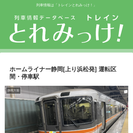
列車情報は「トレインとれみっけ！」
ホームライナー静岡[上り浜松発] 運転区
間・停車駅
静岡方面