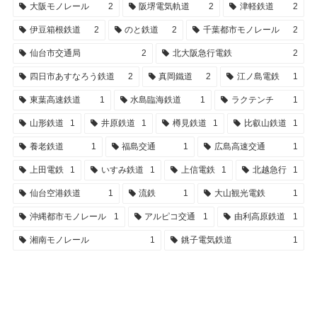
大阪モノレール
2
阪堺電気軌道
2
津軽鉄道
2
伊豆箱根鉄道
2
のと鉄道
2
千葉都市モノレール
2
仙台市交通局
2
北大阪急行電鉄
2
四日市あすなろう鉄道
2
真岡鐵道
2
江ノ島電鉄
1
東葉高速鉄道
1
水島臨海鉄道
1
ラクテンチ
1
山形鉄道
1
井原鉄道
1
樽見鉄道
1
比叡山鉄道
1
養老鉄道
1
福島交通
1
広島高速交通
1
上田電鉄
1
いすみ鉄道
1
上信電鉄
1
北越急行
1
仙台空港鉄道
1
流鉄
1
大山観光電鉄
1
沖縄都市モノレール
1
アルピコ交通
1
由利高原鉄道
1
湘南モノレール
1
銚子電気鉄道
1