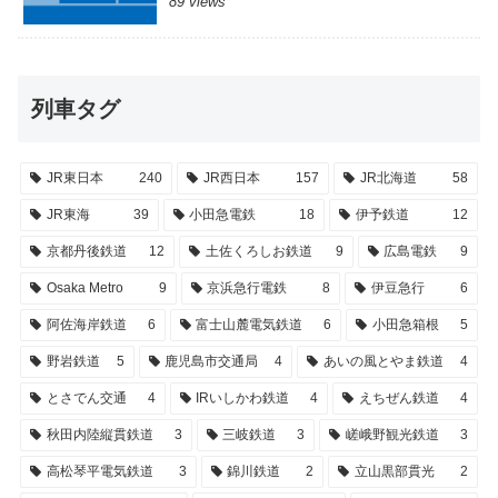
89 views
列車タグ
JR東日本
240
JR西日本
157
JR北海道
58
JR東海
39
小田急電鉄
18
伊予鉄道
12
京都丹後鉄道
12
土佐くろしお鉄道
9
広島電鉄
9
Osaka Metro
9
京浜急行電鉄
8
伊豆急行
6
阿佐海岸鉄道
6
富士山麓電気鉄道
6
小田急箱根
5
野岩鉄道
5
鹿児島市交通局
4
あいの風とやま鉄道
4
とさでん交通
4
IRいしかわ鉄道
4
えちぜん鉄道
4
秋田内陸縦貫鉄道
3
三岐鉄道
3
嵯峨野観光鉄道
3
高松琴平電気鉄道
3
錦川鉄道
2
立山黒部貫光
2