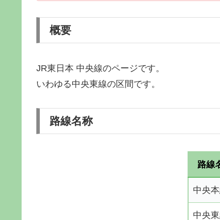
概要
JR東日本 中央線のページです。
いわゆる中央東線の区間です。
路線名称
路線
中央本
中央東