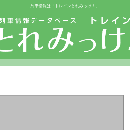
列車情報は「トレインとれみっけ！」