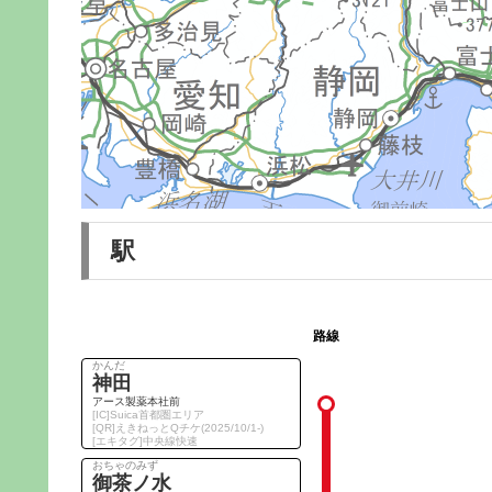
駅
路線
かんだ
神田
アース製薬本社前
[IC]Suica首都圏エリア
[QR]えきねっとQチケ(2025/10/1-)
[エキタグ]中央線快速
おちゃのみず
御茶ノ水