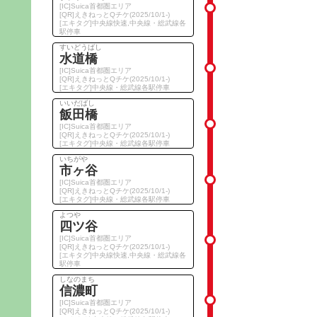
[IC]Suica首都圏エリア
[QR]えきねっとQチケ(2025/10/1-)
[エキタグ]中央線快速,中央線・総武線各
駅停車
すいどうばし
水道橋
[IC]Suica首都圏エリア
[QR]えきねっとQチケ(2025/10/1-)
[エキタグ]中央線・総武線各駅停車
いいだばし
飯田橋
[IC]Suica首都圏エリア
[QR]えきねっとQチケ(2025/10/1-)
[エキタグ]中央線・総武線各駅停車
いちがや
市ヶ谷
[IC]Suica首都圏エリア
[QR]えきねっとQチケ(2025/10/1-)
[エキタグ]中央線・総武線各駅停車
よつや
四ツ谷
[IC]Suica首都圏エリア
[QR]えきねっとQチケ(2025/10/1-)
[エキタグ]中央線快速,中央線・総武線各
駅停車
しなのまち
信濃町
[IC]Suica首都圏エリア
[QR]えきねっとQチケ(2025/10/1-)