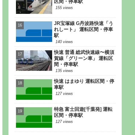
区間・停車駅
155 views
JR宝塚線 G丹波路快速「う
れしート」 運転区間・停車
駅
140 views
快速 普通 総武快速線〜横須
賀線「グリーン車」 運転区
間・停車駅
135 views
快速 はまゆり 運転区間・停
車駅
127 views
特急 富士回遊[千葉発] 運転
区間・停車駅
127 views