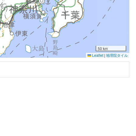
50 km
Leaflet
|
地理院タイル