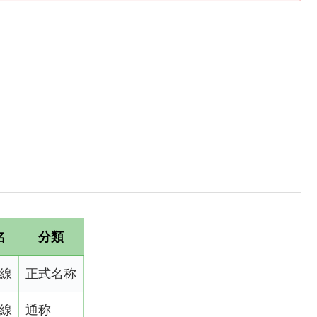
名
分類
線
正式名称
線
通称