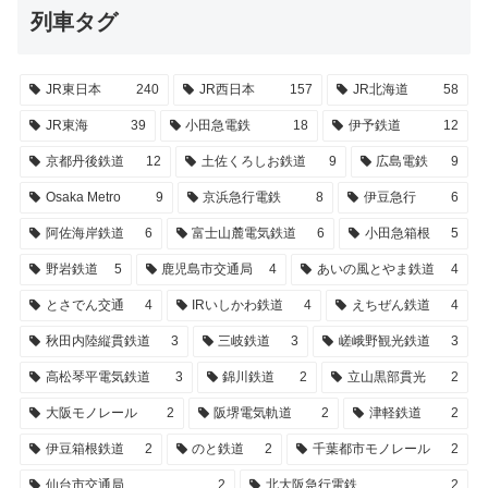
列車タグ
JR東日本
240
JR西日本
157
JR北海道
58
JR東海
39
小田急電鉄
18
伊予鉄道
12
京都丹後鉄道
12
土佐くろしお鉄道
9
広島電鉄
9
Osaka Metro
9
京浜急行電鉄
8
伊豆急行
6
阿佐海岸鉄道
6
富士山麓電気鉄道
6
小田急箱根
5
野岩鉄道
5
鹿児島市交通局
4
あいの風とやま鉄道
4
とさでん交通
4
IRいしかわ鉄道
4
えちぜん鉄道
4
秋田内陸縦貫鉄道
3
三岐鉄道
3
嵯峨野観光鉄道
3
高松琴平電気鉄道
3
錦川鉄道
2
立山黒部貫光
2
大阪モノレール
2
阪堺電気軌道
2
津軽鉄道
2
伊豆箱根鉄道
2
のと鉄道
2
千葉都市モノレール
2
仙台市交通局
2
北大阪急行電鉄
2