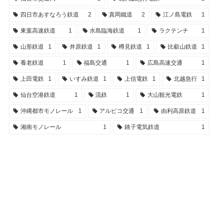
四日市あすなろう鉄道
2
真岡鐵道
2
江ノ島電鉄
1
東葉高速鉄道
1
水島臨海鉄道
1
ラクテンチ
1
山形鉄道
1
井原鉄道
1
樽見鉄道
1
比叡山鉄道
1
養老鉄道
1
福島交通
1
広島高速交通
1
上田電鉄
1
いすみ鉄道
1
上信電鉄
1
北越急行
1
仙台空港鉄道
1
流鉄
1
大山観光電鉄
1
沖縄都市モノレール
1
アルピコ交通
1
由利高原鉄道
1
湘南モノレール
1
銚子電気鉄道
1