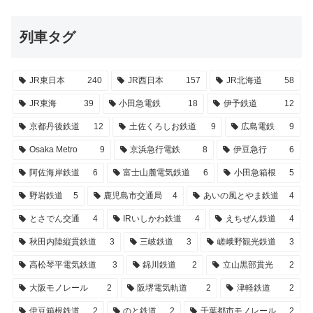
列車タグ
JR東日本
240
JR西日本
157
JR北海道
58
JR東海
39
小田急電鉄
18
伊予鉄道
12
京都丹後鉄道
12
土佐くろしお鉄道
9
広島電鉄
9
Osaka Metro
9
京浜急行電鉄
8
伊豆急行
6
阿佐海岸鉄道
6
富士山麓電気鉄道
6
小田急箱根
5
野岩鉄道
5
鹿児島市交通局
4
あいの風とやま鉄道
4
とさでん交通
4
IRいしかわ鉄道
4
えちぜん鉄道
4
秋田内陸縦貫鉄道
3
三岐鉄道
3
嵯峨野観光鉄道
3
高松琴平電気鉄道
3
錦川鉄道
2
立山黒部貫光
2
大阪モノレール
2
阪堺電気軌道
2
津軽鉄道
2
伊豆箱根鉄道
2
のと鉄道
2
千葉都市モノレール
2