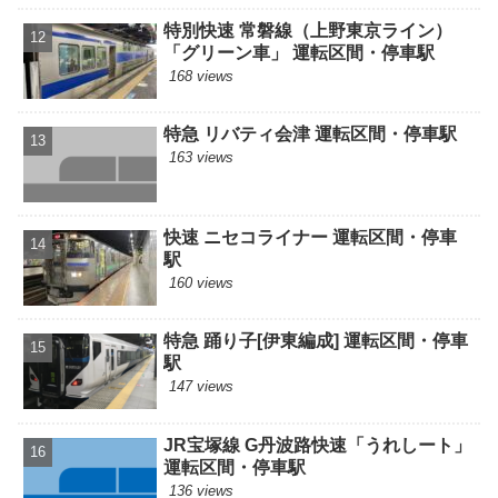
特別快速 常磐線（上野東京ライン）
「グリーン車」 運転区間・停車駅
168 views
特急 リバティ会津 運転区間・停車駅
163 views
快速 ニセコライナー 運転区間・停車
駅
160 views
特急 踊り子[伊東編成] 運転区間・停車
駅
147 views
JR宝塚線 G丹波路快速「うれしート」
運転区間・停車駅
136 views