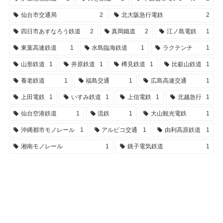
仙台市交通局
2
北大阪急行電鉄
2
四日市あすなろう鉄道
2
真岡鐵道
2
江ノ島電鉄
1
東葉高速鉄道
1
水島臨海鉄道
1
ラクテンチ
1
山形鉄道
1
井原鉄道
1
樽見鉄道
1
比叡山鉄道
1
養老鉄道
1
福島交通
1
広島高速交通
1
上田電鉄
1
いすみ鉄道
1
上信電鉄
1
北越急行
1
仙台空港鉄道
1
流鉄
1
大山観光電鉄
1
沖縄都市モノレール
1
アルピコ交通
1
由利高原鉄道
1
湘南モノレール
1
銚子電気鉄道
1