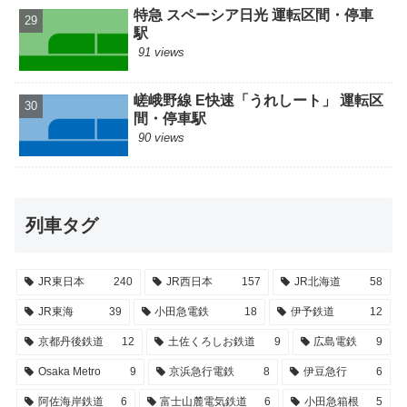
特急 スペーシア日光 運転区間・停車
駅
91 views
嵯峨野線 E快速「うれしート」 運転区
間・停車駅
90 views
列車タグ
JR東日本
240
JR西日本
157
JR北海道
58
JR東海
39
小田急電鉄
18
伊予鉄道
12
京都丹後鉄道
12
土佐くろしお鉄道
9
広島電鉄
9
Osaka Metro
9
京浜急行電鉄
8
伊豆急行
6
阿佐海岸鉄道
6
富士山麓電気鉄道
6
小田急箱根
5