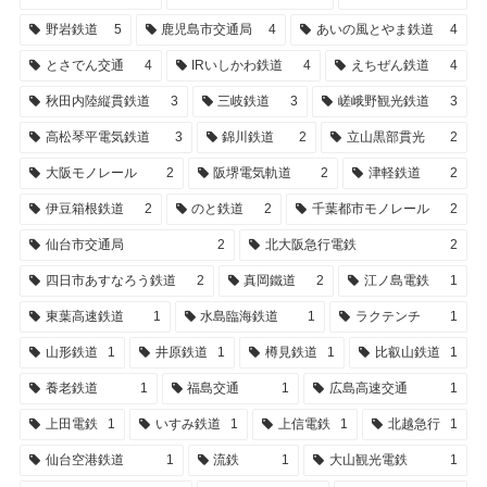
野岩鉄道
5
鹿児島市交通局
4
あいの風とやま鉄道
4
とさでん交通
4
IRいしかわ鉄道
4
えちぜん鉄道
4
秋田内陸縦貫鉄道
3
三岐鉄道
3
嵯峨野観光鉄道
3
高松琴平電気鉄道
3
錦川鉄道
2
立山黒部貫光
2
大阪モノレール
2
阪堺電気軌道
2
津軽鉄道
2
伊豆箱根鉄道
2
のと鉄道
2
千葉都市モノレール
2
仙台市交通局
2
北大阪急行電鉄
2
四日市あすなろう鉄道
2
真岡鐵道
2
江ノ島電鉄
1
東葉高速鉄道
1
水島臨海鉄道
1
ラクテンチ
1
山形鉄道
1
井原鉄道
1
樽見鉄道
1
比叡山鉄道
1
養老鉄道
1
福島交通
1
広島高速交通
1
上田電鉄
1
いすみ鉄道
1
上信電鉄
1
北越急行
1
仙台空港鉄道
1
流鉄
1
大山観光電鉄
1