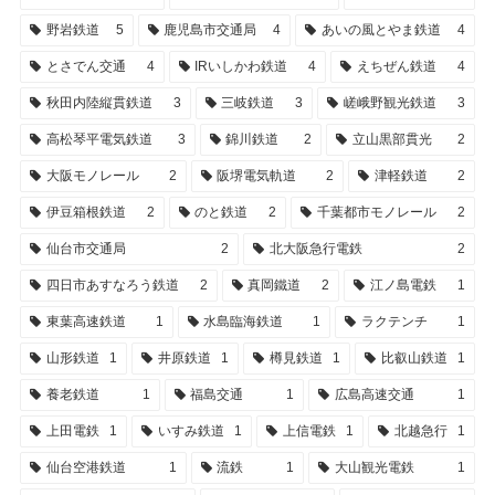
野岩鉄道
5
鹿児島市交通局
4
あいの風とやま鉄道
4
とさでん交通
4
IRいしかわ鉄道
4
えちぜん鉄道
4
秋田内陸縦貫鉄道
3
三岐鉄道
3
嵯峨野観光鉄道
3
高松琴平電気鉄道
3
錦川鉄道
2
立山黒部貫光
2
大阪モノレール
2
阪堺電気軌道
2
津軽鉄道
2
伊豆箱根鉄道
2
のと鉄道
2
千葉都市モノレール
2
仙台市交通局
2
北大阪急行電鉄
2
四日市あすなろう鉄道
2
真岡鐵道
2
江ノ島電鉄
1
東葉高速鉄道
1
水島臨海鉄道
1
ラクテンチ
1
山形鉄道
1
井原鉄道
1
樽見鉄道
1
比叡山鉄道
1
養老鉄道
1
福島交通
1
広島高速交通
1
上田電鉄
1
いすみ鉄道
1
上信電鉄
1
北越急行
1
仙台空港鉄道
1
流鉄
1
大山観光電鉄
1