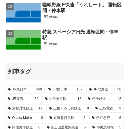
嵯峨野線 E快速「うれしート」 運転区
間・停車駅
92 views
特急 スペーシア日光 運転区間・停車
駅
91 views
列車タグ
JR東日本
240
JR西日本
157
JR北海道
58
JR東海
39
小田急電鉄
18
伊予鉄道
12
京都丹後鉄道
12
土佐くろしお鉄道
9
広島電鉄
9
Osaka Metro
9
京浜急行電鉄
8
伊豆急行
6
阿佐海岸鉄道
6
富士山麓電気鉄道
6
小田急箱根
5