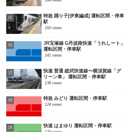
164 views
特急 踊り子[伊東編成] 運転区間・停車
駅
150 views
JR宝塚線 G丹波路快速「うれしート」
運転区間・停車駅
141 views
快速 普通 総武快速線〜横須賀線「グ
リーン車」 運転区間・停車駅
138 views
特急 みどり 運転区間・停車駅
124 views
快速 はまゆり 運転区間・停車駅
123 views