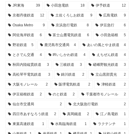
JR東海
39
小田急電鉄
18
伊予鉄道
12
京都丹後鉄道
12
土佐くろしお鉄道
9
広島電鉄
9
Osaka Metro
9
京浜急行電鉄
8
伊豆急行
6
阿佐海岸鉄道
6
富士山麓電気鉄道
6
小田急箱根
5
野岩鉄道
5
鹿児島市交通局
4
あいの風とやま鉄道
4
とさでん交通
4
IRいしかわ鉄道
4
えちぜん鉄道
4
秋田内陸縦貫鉄道
3
三岐鉄道
3
嵯峨野観光鉄道
3
高松琴平電気鉄道
3
錦川鉄道
2
立山黒部貫光
2
大阪モノレール
2
阪堺電気軌道
2
津軽鉄道
2
伊豆箱根鉄道
2
のと鉄道
2
千葉都市モノレール
2
仙台市交通局
2
北大阪急行電鉄
2
四日市あすなろう鉄道
2
真岡鐵道
2
江ノ島電鉄
1
東葉高速鉄道
1
水島臨海鉄道
1
ラクテンチ
1
山形鉄道
1
井原鉄道
1
樽見鉄道
1
比叡山鉄道
1