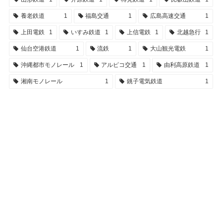
養老鉄道
1
福島交通
1
広島高速交通
1
上田電鉄
1
いすみ鉄道
1
上信電鉄
1
北越急行
1
仙台空港鉄道
1
流鉄
1
大山観光電鉄
1
沖縄都市モノレール
1
アルピコ交通
1
由利高原鉄道
1
湘南モノレール
1
銚子電気鉄道
1